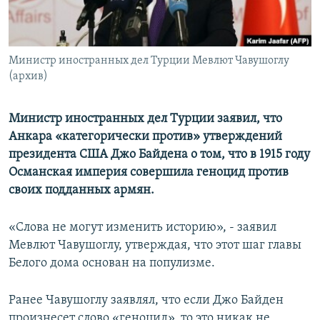
Հայերեն
English
Министр иностранных дел Турции Мевлют Чавушоглу
Русский
(архив)
Все сайты Радио Азатутюн
Министр иностранных дел Турции заявил, что
Анкара «категорически против» утверждений
президента США Джо Байдена о том, что в 1915 году
Османская империя совершила геноцид против
своих подданных армян.
«Слова не могут изменить историю», - заявил
Мевлют Чавушоглу, утверждая, что этот шаг главы
Белого дома основан на популизме.
Ранее Чавушоглу заявлял, что если Джо Байден
произнесет слово «геноцид», то это никак не