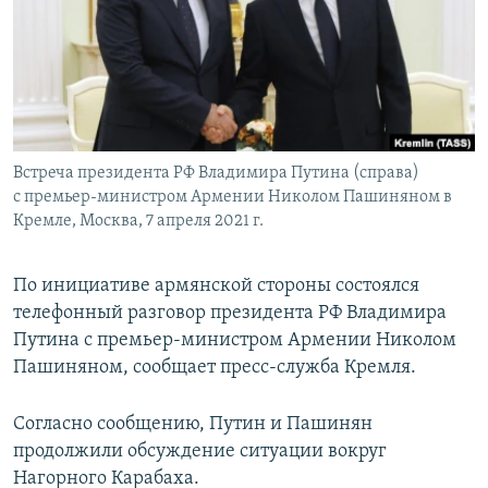
Հայերեն
English
Русский
Встреча президента РФ Владимира Путина (справа)
Все сайты Радио Азатутюн
с премьер-министром Армении Николом Пашиняном в
Кремле, Москва, 7 апреля 2021 г.
По инициативе армянской стороны состоялся
телефонный разговор президента РФ Владимира
Путина с премьер-министром Армении Николом
Пашиняном, сообщает пресс-служба Кремля.
Согласно сообщению, Путин и Пашинян
продолжили обсуждение ситуации вокруг
Нагорного Карабаха.