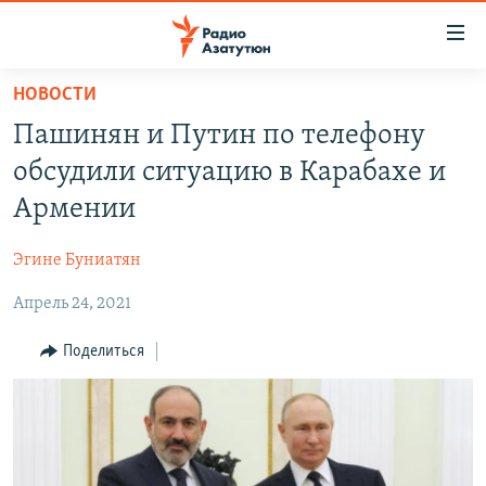
Ссылки
доступа
Перейти
НОВОСТИ
к
ГЛАВНАЯ
Пашинян и Путин по телефону
основному
НОВОСТИ
содержанию
обсудили ситуацию в Карабахе и
ПОЛИТИКА
Перейти
Армении
к
ОБЩЕСТВО
основной
Эгине Буниатян
ЭКОНОМИКА
навигации
Перейти
Апрель 24, 2021
РЕГИОН
к
НАГОРНЫЙ КАРАБАХ
Поделиться
поиску
КУЛЬТУРА
СПОРТ
АРХИВ