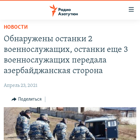
Ссылки
доступа
Перейти
НОВОСТИ
к
ГЛАВНАЯ
Обнаружены останки 2
основному
НОВОСТИ
содержанию
военнослужащих, останки еще 3
ПОЛИТИКА
Перейти
военнослужащих передала
к
ОБЩЕСТВО
азербайджанская сторона
основной
ЭКОНОМИКА
навигации
Апрель 23, 2021
Перейти
РЕГИОН
к
Поделиться
НАГОРНЫЙ КАРАБАХ
поиску
КУЛЬТУРА
СПОРТ
АРХИВ