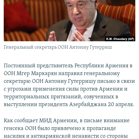
Հայերեն
English
Русский
Генеральный секретарь ООН Антониу Гутерриш
Все сайты Радио Азатутюн
Постоянный представитель Республики Армения в
ООН Мгер Маркарян направил генеральному
секретарю ООН Антониу Гутерришу письмо в связи
с угрозами применения силы против Армении и
территориальных притязаний, озвученных в
выступлении президента Азербайджана 20 апреля.
Как сообщает МИД Армении, в письме внимание
генсека ООН было привлечено к пропаганде
насилия и антиармянской ненависти со стороны