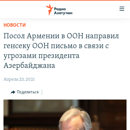
Ссылки
доступа
Перейти
НОВОСТИ
к
ГЛАВНАЯ
Посол Армении в ООН направил
основному
НОВОСТИ
содержанию
генсеку ООН письмо в связи с
ПОЛИТИКА
Перейти
угрозами президента
к
ОБЩЕСТВО
Азербайджана
основной
ЭКОНОМИКА
навигации
Апрель 23, 2021
Перейти
РЕГИОН
к
Поделиться
НАГОРНЫЙ КАРАБАХ
поиску
КУЛЬТУРА
СПОРТ
АРХИВ