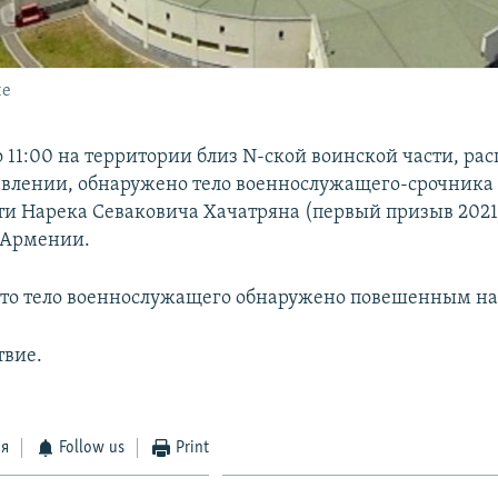
не
о 11:00 на территории близ N-ской воинской части, ра
лении, обнаружено тело военнослужащего-срочника 
ти Нарека Севаковича Хачатряна (первый призыв 2021 
Армении.
что тело военнослужащего обнаружено повешенным на
твие.
ся
Follow us
Print