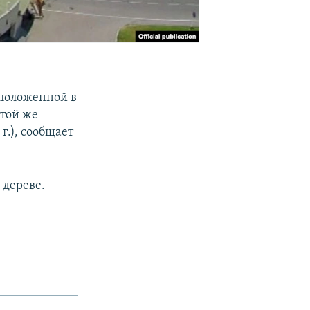
сположенной в
той же
г.), сообщает
 дереве.