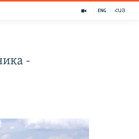
ENG
ՀԱՅ
ника -