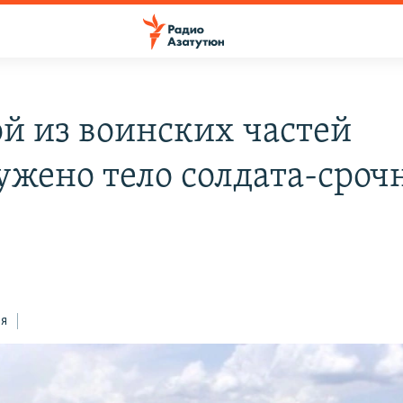
ой из воинских частей
ужено тело солдата-сроч
ся