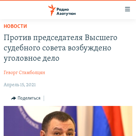
Ссылки
доступа
Перейти
НОВОСТИ
к
ГЛАВНАЯ
Против председателя Высшего
основному
НОВОСТИ
содержанию
судебного совета возбуждено
ПОЛИТИКА
Перейти
уголовное дело
к
ОБЩЕСТВО
основной
Геворг Стамболцян
ЭКОНОМИКА
навигации
Перейти
Апрель 15, 2021
РЕГИОН
к
НАГОРНЫЙ КАРАБАХ
Поделиться
поиску
КУЛЬТУРА
СПОРТ
АРХИВ