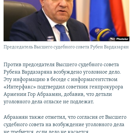
Հայերեն
English
Русский
Председатель Высшего судебного совета Рубен Вардазарян
Все сайты Радио Азатутюн
Против председателя Высшего судебного совета
Рубена Вардазаряна возбуждено уголовное дело.
Эту информацию в беседе с информагентством
«Интерфакс» подтвердил советник генпрокурора
Армении Гор Абраамян, добавив, что детали
уголовного дела огласке не подлежат.
Абраамян также отметил, что согласия от Высшего
судебного совета на возбуждение уголовного дела
не требуется, если дело не касается