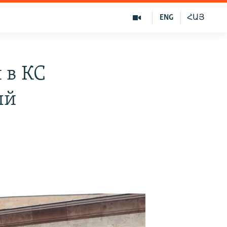
ENG
ՀԱՅ
 в КС
ый