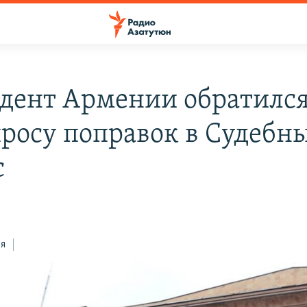
дент Армении обратился
просу поправок в Судебн
с
ся