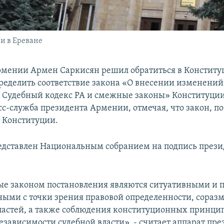
и в Ереване
мении Армен Саркисян решил обратиться в Конститу
пределить соответствие закона «О внесении изменений
 Судебный кодекс РА и смежные законы» Конституции
сс-служба президента Армении, отмечая, что закон, п
 Конституции.
едставлен Национальным собранием на подпись прези
е законом постановления являются ситуативными и 
ыми с точки зрения правовой определенности, соразм
ластей, а также соблюдения конституционных принци
езависимости судебной власти», - считает аппарат пре