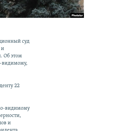
ционный суд
 и
. Об этом
о-видимому,
денту 22
по-видимому
ерности,
пов и
зидента.