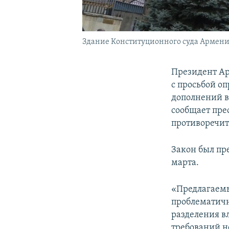
Здание Конституционного суда Армени
Президент Ар
с просьбой о
дополнений в
сообщает пре
противоречит
Закон был пр
марта.
«Предлагаемы
проблематичн
разделения в
требований н