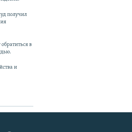
суд получил
ния
 обратиться в
удью.
йства и