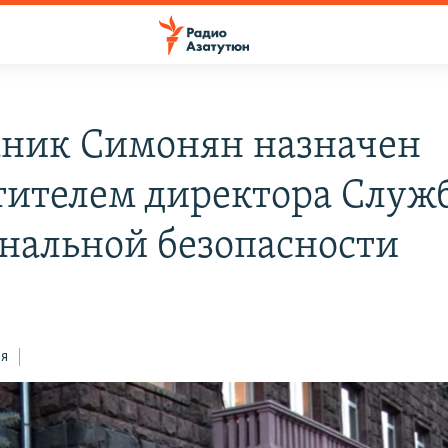
ник Симонян назначен
тителем директора Служ
нальной безопасности
ся