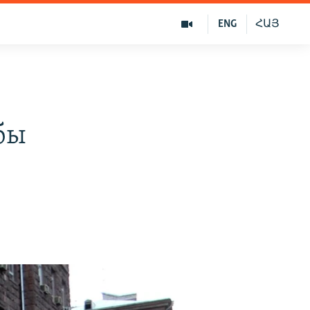
ENG
ՀԱՅ
бы