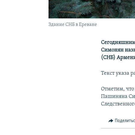
Здание СНБ в Ереване
Сегодняшним
Симонян назн
(СНБ) Армен
Текст указа 
Отметим, чт
Пашиняна Сим
Следственного
Поделить