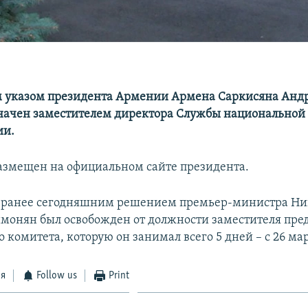
 указом президента Армении Армена Саркисяна Анд
ачен заместителем директора Службы национальной 
ии.
размещен на официальном сайте президента.
о ранее сегодняшним решением премьер-министра Ни
онян был освобожден от должности заместителя пред
 комитета, которую он занимал всего 5 дней – с 26 мар
ся
Follow us
Print