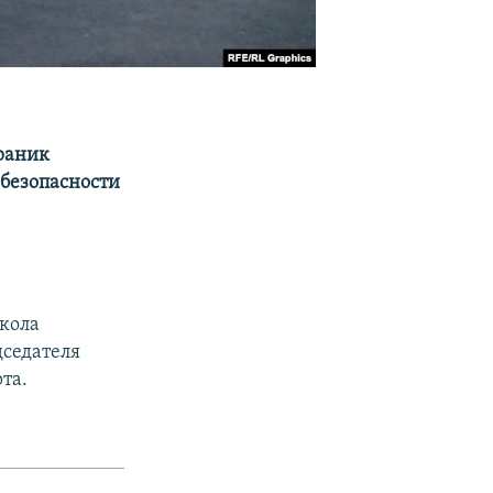
раник
безопасности
кола
седателя
та.