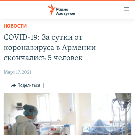
Ссылки
доступа
Перейти
НОВОСТИ
к
ГЛАВНАЯ
COVID-19: За сутки от
основному
НОВОСТИ
содержанию
коронавируса в Армении
ПОЛИТИКА
Перейти
скончались 5 человек
к
ОБЩЕСТВО
основной
Март 17, 2021
ЭКОНОМИКА
навигации
Перейти
Поделиться
РЕГИОН
к
НАГОРНЫЙ КАРАБАХ
поиску
КУЛЬТУРА
СПОРТ
АРХИВ