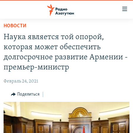
Ссылки
доступа
Перейти
НОВОСТИ
к
ГЛАВНАЯ
Наука является той опорой,
основному
НОВОСТИ
содержанию
которая может обеспечить
ПОЛИТИКА
Перейти
долгосрочное развитие Армении -
к
ОБЩЕСТВО
премьер-министр
основной
ЭКОНОМИКА
навигации
Февраль 24, 2021
Перейти
РЕГИОН
к
Поделиться
НАГОРНЫЙ КАРАБАХ
поиску
КУЛЬТУРА
СПОРТ
АРХИВ