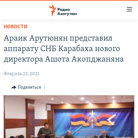
Ссылки
доступа
Перейти
НОВОСТИ
к
ГЛАВНАЯ
Араик Арутюнян представил
основному
НОВОСТИ
содержанию
аппарату СНБ Карабаха нового
ПОЛИТИКА
Перейти
директора Ашота Акопджаняна
к
ОБЩЕСТВО
основной
Февраль 23, 2021
ЭКОНОМИКА
навигации
Перейти
Поделиться
РЕГИОН
к
НАГОРНЫЙ КАРАБАХ
поиску
КУЛЬТУРА
СПОРТ
АРХИВ