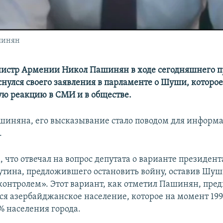
шинян
истр Армении Никол Пашинян в ходе сегодняшнего п
снулся своего заявления в парламенте о Шуши, которо
ю реакцию в СМИ и в обществе.
шиняна, его высказывание стало поводом для инфор
.
 что отвечал на вопрос депутата о варианте президент
тина, предложившего остановить войну, оставив Шуш
онтролем». Этот вариант, как отметил Пашинян, предп
я азербайджанское население, которое на момент 199
% населения города.