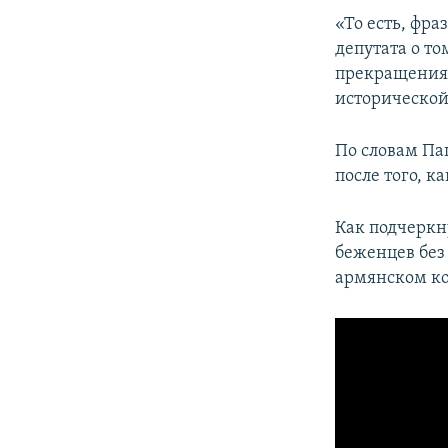
«То есть, фра
депутата о т
прекращения 
исторической
По словам Па
после того, к
Как подчеркн
беженцев без
армянском ко