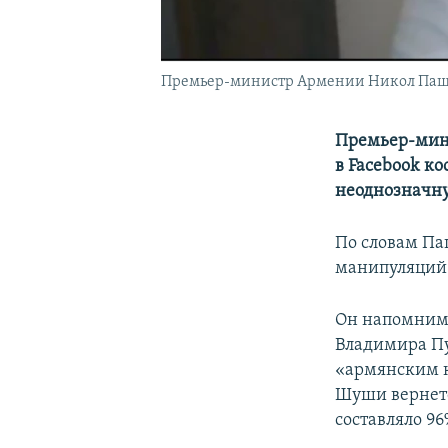
Премьер-министр Армении Никол Па
Премьер-мин
в Facebook ко
неоднозначну
По словам Па
манипуляций
Он напомним,
Владимира Пу
«армянским к
Шуши вернетс
составляло 96