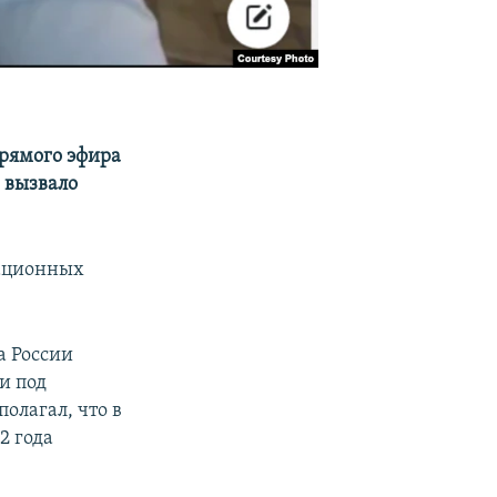
рямого эфира
е вызвало
мационных
а России
и под
олагал, что в
2 года