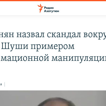
ян назвал скандал вокру
о Шуши примером
мационной манипуляци
ся