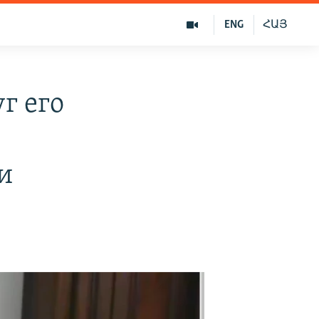
ENG
ՀԱՅ
г его
и