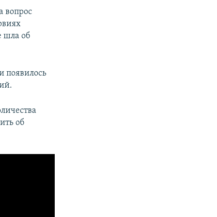
а вопрос
овиях
 шла об
и появилось
ий.
оличества
ить об