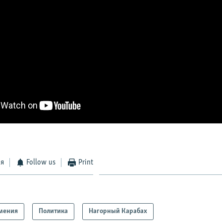
ся
Follow us
Print
мения
Политика
Нагорный Карабах