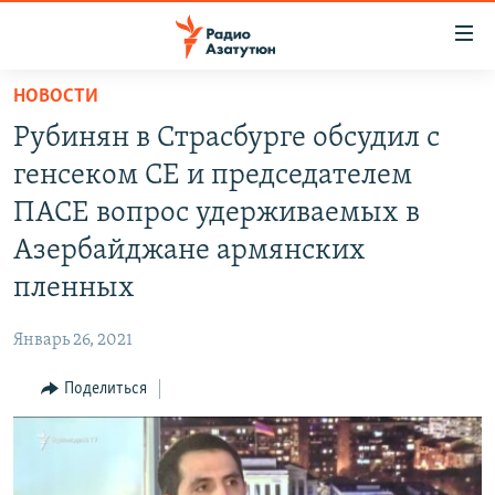
Ссылки
доступа
Перейти
НОВОСТИ
к
ГЛАВНАЯ
Рубинян в Страсбурге обсудил с
основному
НОВОСТИ
содержанию
генсеком СЕ и председателем
ПОЛИТИКА
Перейти
ПАСЕ вопрос удерживаемых в
к
ОБЩЕСТВО
Азербайджане армянских
основной
ЭКОНОМИКА
навигации
пленных
Перейти
РЕГИОН
к
Январь 26, 2021
НАГОРНЫЙ КАРАБАХ
поиску
Поделиться
КУЛЬТУРА
СПОРТ
АРХИВ