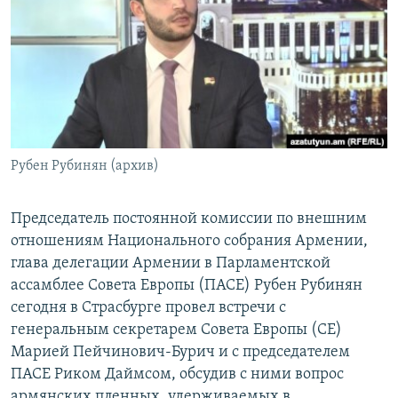
Հայերեն
English
Русский
Все сайты Радио Азатутюн
Рубен Рубинян (архив)
Председатель постоянной комиссии по внешним
отношениям Национального собрания Армении,
глава делегации Армении в Парламентской
ассамблее Совета Европы (ПАСЕ) Рубен Рубинян
сегодня в Страсбурге провел встречи с
генеральным секретарем Совета Европы (СЕ)
Марией Пейчинович-Бурич и с председателем
ПАСЕ Риком Даймсом, обсудив с ними вопрос
армянских пленных, удерживаемых в