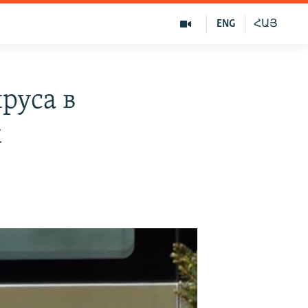
ENG
ՀԱՅ
руса в
к