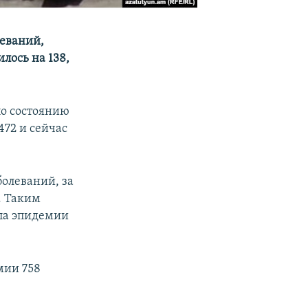
леваний,
лось на 138,
по состоянию
472 и сейчас
олеваний, за
. Таким
ала эпидемии
мии 758