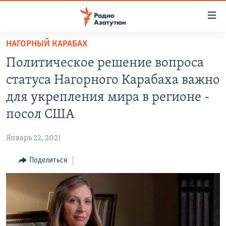
Ссылки
доступа
Перейти
НАГОРНЫЙ КАРАБАХ
к
ГЛАВНАЯ
Политическое решение вопроса
основному
НОВОСТИ
содержанию
статуса Нагорного Карабаха важно
ПОЛИТИКА
Перейти
для укрепления мира в регионе -
к
ОБЩЕСТВО
посол США
основной
ЭКОНОМИКА
навигации
Январь 22, 2021
Перейти
РЕГИОН
к
Поделиться
НАГОРНЫЙ КАРАБАХ
поиску
КУЛЬТУРА
СПОРТ
АРХИВ