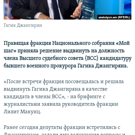
Հայերեն
English
Гагик Джангирян
Русский
Правящая фракция Национального собрания «Мой
Все сайты Радио Азатутюн
шаг» приняла решение выдвинуть на должность
члена Высшего судебного совета (ВСС) кандидатуру
бывшего военного прокурора Гагика Джангиряна.
«После встречи фракция посовещалась и решила
выдвинуть Гагика Джангиряна в качестве
кандидата в члены ВСС», - на брифинге с
журналистами заявила руководитель фракции
Лилит Макунц.
Ранее сегодня депутаты фракции встретились с