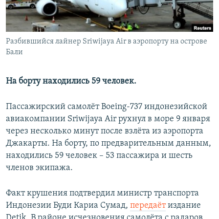
Հայերեն
English
Разбившийся лайнер Sriwijaya Air в аэропорту на острове
Русский
Бали
Все сайты Радио Азатутюн
На борту находились 59 человек.
Пассажирский самолёт Boeing-737 индонезийской
авиакомпании Sriwijaya Air рухнул в море 9 января
через несколько минут после взлёта из аэропорта
Джакарты. На борту, по предварительным данным,
находились 59 человек – 53 пассажира и шесть
членов экипажа.
Факт крушения подтвердил министр транспорта
Индонезии Буди Кариа Сумад,
передаёт
издание
Detik. В районе исчезновения самолёта с радаров