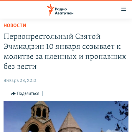
Ссылки
доступа
Перейти
НОВОСТИ
к
ГЛАВНАЯ
Первопрестольный Святой
основному
НОВОСТИ
содержанию
Эчмиадзин 10 января созывает к
ПОЛИТИКА
Перейти
молитве за пленных и пропавших
к
ОБЩЕСТВО
без вести
основной
ЭКОНОМИКА
навигации
Январь 08, 2021
Перейти
РЕГИОН
к
Поделиться
НАГОРНЫЙ КАРАБАХ
поиску
КУЛЬТУРА
СПОРТ
АРХИВ