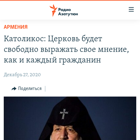
Ссылки
доступа
Перейти
АРМЕНИЯ
к
ГЛАВНАЯ
Католикос: Церковь будет
основному
НОВОСТИ
содержанию
свободно выражать свое мнение,
ПОЛИТИКА
Перейти
как и каждый гражданин
к
ОБЩЕСТВО
основной
Декабрь 27, 2020
ЭКОНОМИКА
навигации
Перейти
Поделиться
РЕГИОН
к
НАГОРНЫЙ КАРАБАХ
поиску
КУЛЬТУРА
СПОРТ
АРХИВ