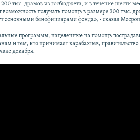
200 тыс. драмов из госбюджета, и в течение шести ме
т возможность получать помощь в размере 300 тыс. д
ут основными бенефициарами фонда», - сказал Месроп
альные программы, нацеленные на помощь пострада
нам и тем, кто принимает карабахцев, правительств
чале декабря.