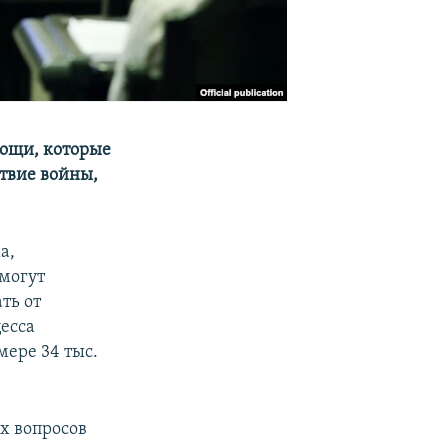
мощи, которые
твие войны,
а,
могут
ть от
цесса
мере 34 тыс.
х вопросов