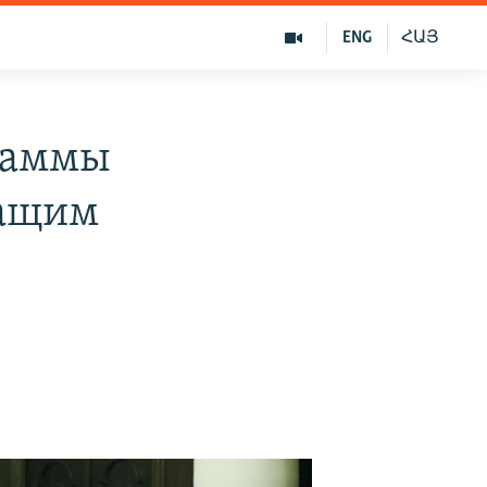
ENG
ՀԱՅ
раммы
жащим