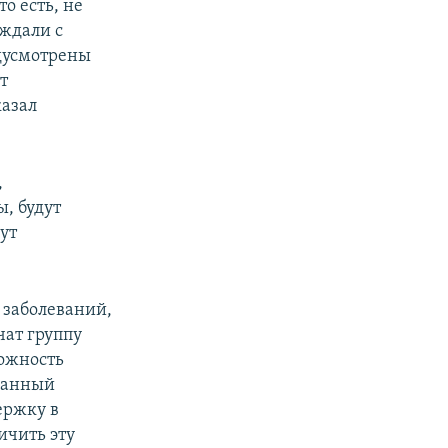
о есть, не
уждали с
едусмотрены
т
казал
,
, будут
нут
 заболеваний,
чат группу
ожность
 данный
ержку в
ичить эту