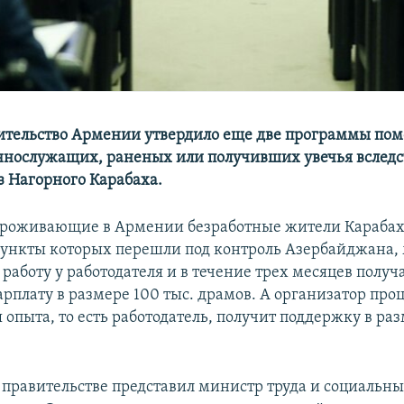
ительство Армении утвердило еще две программы по
ннослужащих, раненых или получивших увечья вследс
з Нагорного Карабаха.
проживающие в Армении безработные жители Карабах
ункты которых перешли под контроль Азербайджана, 
 работу у работодателя и в течение трех месяцев получа
арплату в размере 100 тыс. драмов. А организатор про
опыта, то есть работодатель, получит поддержку в раз
правительстве представил министр труда и социальны