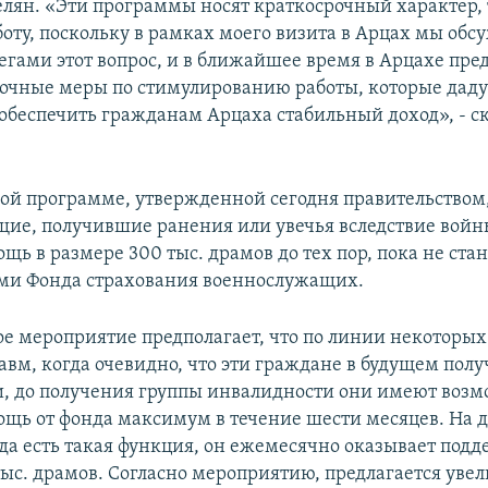
лян. «Эти программы носят краткосрочный характер, т
оту, поскольку в рамках моего визита в Арцах мы обс
гами этот вопрос, и в ближайшее время в Арцахе пр
рочные меры по стимулированию работы, которые даду
обеспечить гражданам Арцаха стабильный доход», - с
гой программе, утвержденной сегодня правительством
ие, получившие ранения или увечья вследствие войны
щь в размере 300 тыс. драмов до тех пор, пока не ста
ми Фонда страхования военнослужащих.
е мероприятие предполагает, что по линии некоторых
авм, когда очевидно, что эти граждане в будущем полу
, до получения группы инвалидности они имеют возм
ощь от фонда максимум в течение шести месяцев. На
да есть такая функция, он ежемесячно оказывает подд
тыс. драмов. Согласно мероприятию, предлагается увел