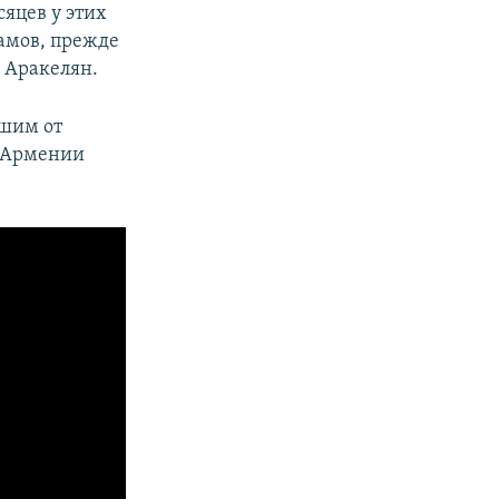
сяцев у этих
рамов, прежде
 Аракелян.
вшим от
о Армении