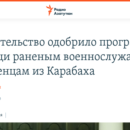
тельство одобрило прог
и раненым военнослу
енцам из Карабаха
н
0
ся