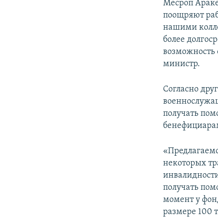
Месроп Араке
поощряют раб
нашими колле
более долгос
возможность 
министр.
Согласно дру
военнослужащ
получать помо
бенефициара
«Предлагаемо
некоторых тр
инвалидности
получать пом
момент у фон
размере 100 