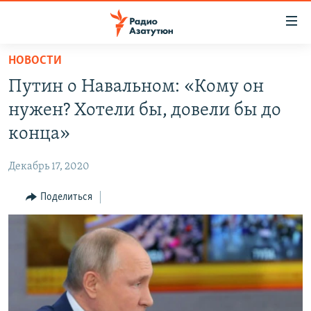
Ссылки
доступа
Перейти
НОВОСТИ
к
ГЛАВНАЯ
Путин о Навальном: «Кому он
основному
НОВОСТИ
содержанию
нужен? Хотели бы, довели бы до
ПОЛИТИКА
Перейти
конца»
к
ОБЩЕСТВО
основной
Декабрь 17, 2020
ЭКОНОМИКА
навигации
Перейти
Поделиться
РЕГИОН
к
НАГОРНЫЙ КАРАБАХ
поиску
КУЛЬТУРА
СПОРТ
АРХИВ