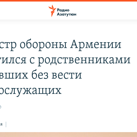
тр обороны Армении
тился с родственниками
вших без вести
ослужащих
0
ся