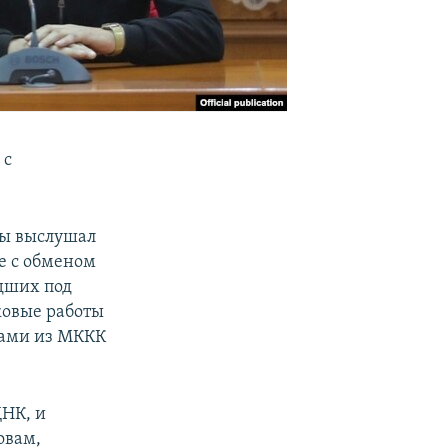
 с
ны выслушал
е с обменом
дших под
ковые работы
рами из МККК
ДНК, и
овам,