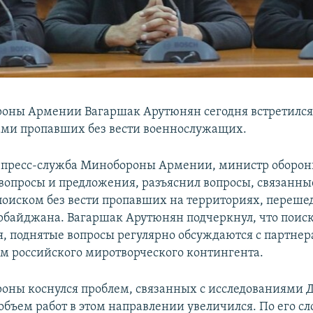
оны Армении Вагаршак Арутюнян сегодня встретился
ми пропавших без вести военнослужащих.
 пресс-служба Минобороны Армении, министр оборо
 вопросы и предложения, разъяснил вопросы, связанны
оиском без вести пропавших на территориях, переше
рбайджана. Вагаршак Арутюнян подчеркнул, что поис
, поднятые вопросы регулярно обсуждаются с партне
ом российского миротворческого контингента.
оны коснулся проблем, связанных с исследованиями 
объем работ в этом направлении увеличился. По его сл