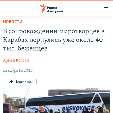
Ссылки
доступа
Перейти
НОВОСТИ
к
ГЛАВНАЯ
В сопровождении миротворцев в
основному
НОВОСТИ
содержанию
Карабах вернулись уже около 40
ПОЛИТИКА
Перейти
тыс. беженцев
к
ОБЩЕСТВО
основной
Армен Колоян
ЭКОНОМИКА
навигации
Перейти
Декабрь 15, 2020
РЕГИОН
к
НАГОРНЫЙ КАРАБАХ
Поделиться
поиску
КУЛЬТУРА
СПОРТ
АРХИВ