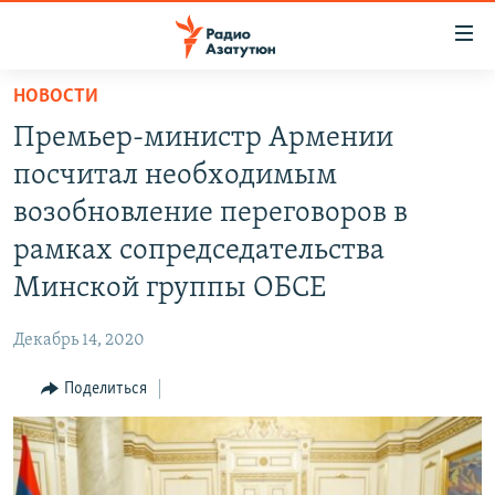
Ссылки
доступа
Перейти
НОВОСТИ
к
ГЛАВНАЯ
Премьер-министр Армении
основному
НОВОСТИ
содержанию
посчитал необходимым
ПОЛИТИКА
Перейти
возобновление переговоров в
к
ОБЩЕСТВО
рамках сопредседательства
основной
ЭКОНОМИКА
навигации
Минской группы ОБСЕ
Перейти
РЕГИОН
к
Декабрь 14, 2020
НАГОРНЫЙ КАРАБАХ
поиску
Поделиться
КУЛЬТУРА
СПОРТ
АРХИВ