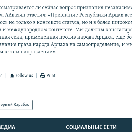
ассматривается ли сейчас вопрос признания независим
а Айвазян ответил: «Признание Республики Арцах все
сь не только в контексте статуса, но и в более широко
 и международном контексте. Мы должны констатиро
нная сила, примененная против народа Арцаха, еще б
изнание права народа Арцаха на самоопределение, и 
ы в этом направлении».
ся
Follow us
Print
горный Карабах
МЕДИА
СОЦИАЛЬНЫЕ СЕТИ