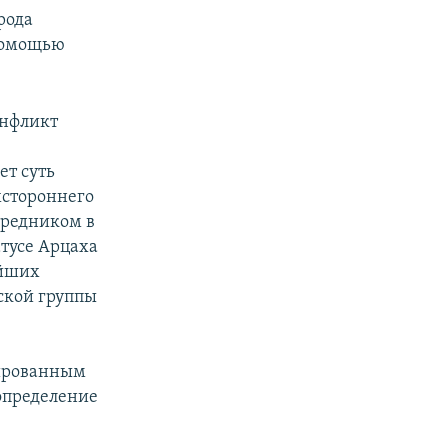
рода
 помощью
онфликт
ет суть
хстороннего
средником в
атусе Арцаха
ейших
ской группы
лированным
оопределение