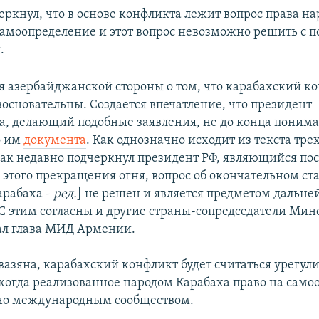
еркнул, что в основе конфликта лежит вопрос права на
самоопределение и этот вопрос невозможно решить с
.
 азербайджанской стороны о том, что карабахский к
зосновательны. Создается впечатление, что президент
, делающий подобные заявления, не до конца понима
о им
документа
. Как однозначно исходит из текста тре
как недавно подчеркнул президент РФ, являющийся по
 этого прекращения огня, вопрос об окончательном ст
арабаха -
ред.
] не решен и является предметом дальн
 С этим согласны и другие страны-сопредседатели Мин
зал глава МИД Армении.
вазяна, карабахский конфликт будет считаться урегу
, когда реализованное народом Карабаха право на сам
но международным сообществом.