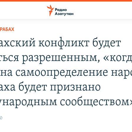
РАБАХ
ахский конфликт будет
ться разрешенным, «ког
 на самоопределение нар
аха будет признано
народным сообществом
20