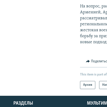
На вопрос, р
Арменией, Ар
рассматривало
региональном
жестокая вое
борьбу за пр
новые подход
Поделить
This item is part of
Архив
На
РАЗДЕЛЫ
МУЛЬТИ