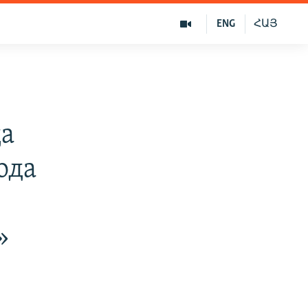
ENG
ՀԱՅ
да
ода
»