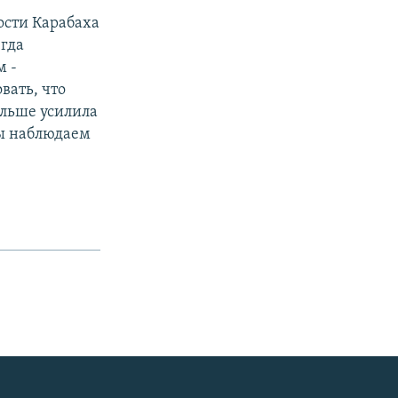
ости Карабаха
гда
м -
вать, что
ольше усилила
мы наблюдаем