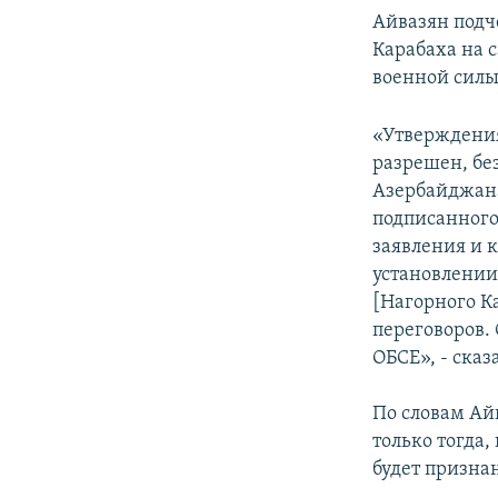
Айвазян подч
Карабаха на 
военной силы
«Утверждения
разрешен, бе
Азербайджана
подписанног
заявления и 
установлении
[Нагорного К
переговоров.
ОБСЕ», - ска
По словам Ай
только тогда
будет призна