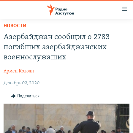
Ссылки
доступа
Перейти
НОВОСТИ
к
ГЛАВНАЯ
Азербайджан сообщил о 2783
основному
НОВОСТИ
содержанию
погибших азербайджанских
ПОЛИТИКА
Перейти
военнослужащих
к
ОБЩЕСТВО
основной
Армен Колоян
ЭКОНОМИКА
навигации
Перейти
Декабрь 03, 2020
РЕГИОН
к
НАГОРНЫЙ КАРАБАХ
Поделиться
поиску
КУЛЬТУРА
СПОРТ
АРХИВ