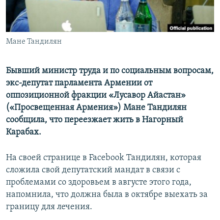
Հայերեն
English
Мане Тандилян
Русский
Бывший министр труда и по социальным вопросам,
Все сайты Радио Азатутюн
экс-депутат парламента Армении от
оппозиционной фракции «Лусавор Айастан»
(«Просвещенная Армения») Мане Тандилян
сообщила, что переезжает жить в Нагорный
Карабах.
На своей странице в Facebook Тандилян, которая
сложила свой депутатский мандат в связи с
проблемами со здоровьем в августе этого года,
напомнила, что должна была в октябре выехать за
границу для лечения.