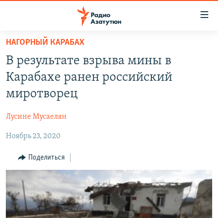
Ссылки
доступа
Перейти
НАГОРНЫЙ КАРАБАХ
к
ГЛАВНАЯ
В результате взрыва мины в
основному
НОВОСТИ
содержанию
Карабахе ранен российский
ПОЛИТИКА
Перейти
миротворец
к
ОБЩЕСТВО
основной
Лусине Мусаелян
ЭКОНОМИКА
навигации
Перейти
Ноябрь 23, 2020
РЕГИОН
к
НАГОРНЫЙ КАРАБАХ
Поделиться
поиску
КУЛЬТУРА
СПОРТ
АРХИВ