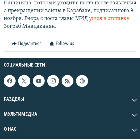
Пашиняна, который уходит с поста после заявления
о прекращении войны в Карабахе, подписанного 9
ноября. Вчера с поста главы МИД
ушел в отставку
Зограб Мнацаканян.
Поделиться
Follow us
СОЦИАЛЬНЫЕ СЕТИ
РАЗДЕЛЫ
МУЛЬТИМЕДИА
О НАС