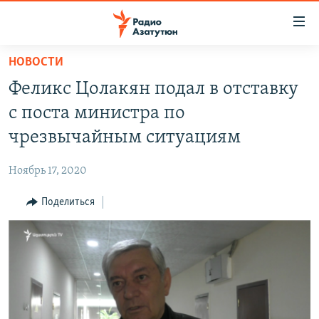
Ссылки
доступа
Перейти
НОВОСТИ
к
ГЛАВНАЯ
Феликс Цолакян подал в отставку
основному
НОВОСТИ
содержанию
с поста министра по
ПОЛИТИКА
Перейти
чрезвычайным ситуациям
к
ОБЩЕСТВО
основной
Ноябрь 17, 2020
ЭКОНОМИКА
навигации
Перейти
Поделиться
РЕГИОН
к
НАГОРНЫЙ КАРАБАХ
поиску
КУЛЬТУРА
СПОРТ
АРХИВ