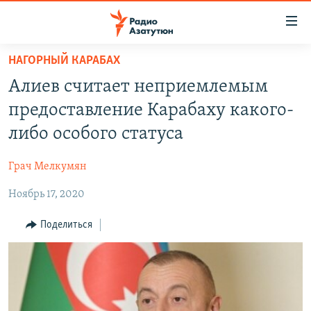
Ссылки
доступа
Перейти
НАГОРНЫЙ КАРАБАХ
к
ГЛАВНАЯ
Алиев считает неприемлемым
основному
НОВОСТИ
содержанию
предоставление Карабаху какого-
ПОЛИТИКА
Перейти
либо особого статуса
к
ОБЩЕСТВО
основной
Грач Мелкумян
ЭКОНОМИКА
навигации
Перейти
Ноябрь 17, 2020
РЕГИОН
к
НАГОРНЫЙ КАРАБАХ
Поделиться
поиску
КУЛЬТУРА
СПОРТ
АРХИВ