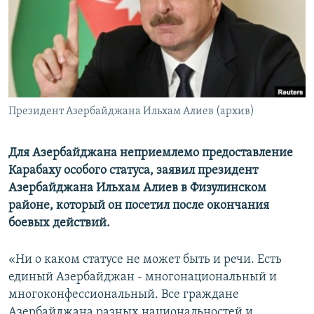
Հայերեն
English
Русский
Президент Азербайджана Ильхам Алиев (архив)
Все сайты Радио Азатутюн
Для Азербайджана неприемлемо предоставление
Карабаху особого статуса, заявил президент
Азербайджана Ильхам Алиев в Физулинском
районе, который он посетил после окончания
боевых действий.
«Ни о каком статусе не может быть и речи. Есть
единый Азербайджан - многонациональный и
многоконфессиональный. Все граждане
Азербайджана разных национальностей и