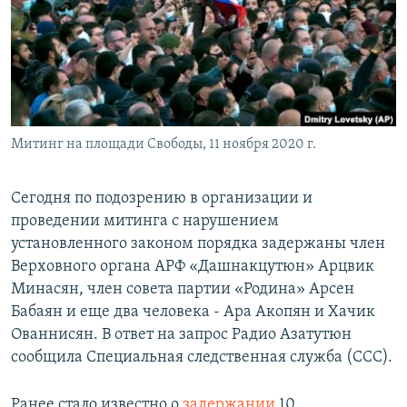
Հայերեն
English
Русский
Митинг на площади Свободы, 11 ноября 2020 г.
Все сайты Радио Азатутюн
Сегодня по подозрению в организации и
проведении митинга с нарушением
установленного законом порядка задержаны член
Верховного органа АРФ «Дашнакцутюн» Арцвик
Минасян, член совета партии «Родина» Арсен
Бабаян и еще два человека - Ара Акопян и Хачик
Ованнисян. В ответ на запрос Радио Азатутюн
сообщила Специальная следственная служба (ССС).
Ранее стало известно о
задержании
10