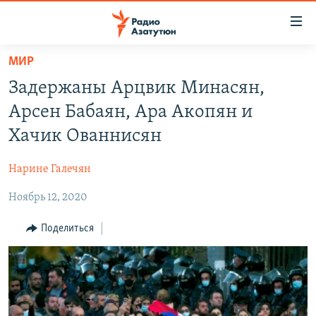
Ссылки
доступа
Перейти
МИР
к
ГЛАВНАЯ
Задержаны Арцвик Минасян,
основному
НОВОСТИ
содержанию
Арсен Бабаян, Ара Акопян и
ПОЛИТИКА
Перейти
Хачик Ованнисян
к
ОБЩЕСТВО
основной
Нарине Галечян
ЭКОНОМИКА
навигации
Перейти
Ноябрь 12, 2020
РЕГИОН
к
НАГОРНЫЙ КАРАБАХ
Поделиться
поиску
КУЛЬТУРА
СПОРТ
АРХИВ