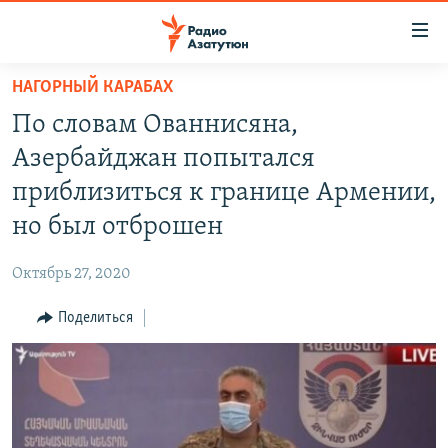
Ссылки
доступа
Перейти
НАГОРНЫЙ КАРАБАХ
к
ГЛАВНАЯ
По словам Ованнисяна,
основному
НОВОСТИ
содержанию
Азербайджан попытался
ПОЛИТИКА
Перейти
приблизиться к границе Армении,
к
ОБЩЕСТВО
но был отброшен
основной
ЭКОНОМИКА
навигации
Октябрь 27, 2020
Перейти
РЕГИОН
к
Поделиться
НАГОРНЫЙ КАРАБАХ
поиску
КУЛЬТУРА
СПОРТ
АРХИВ