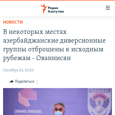
Ссылки
доступа
Перейти
НОВОСТИ
к
ГЛАВНАЯ
В некоторых местах
основному
НОВОСТИ
содержанию
азербайджанские диверсионные
ПОЛИТИКА
Перейти
группы отброшены к исходным
к
ОБЩЕСТВО
рубежам - Ованнисян
основной
ЭКОНОМИКА
навигации
Октябрь 23, 2020
Перейти
РЕГИОН
к
Поделиться
НАГОРНЫЙ КАРАБАХ
поиску
КУЛЬТУРА
СПОРТ
АРХИВ