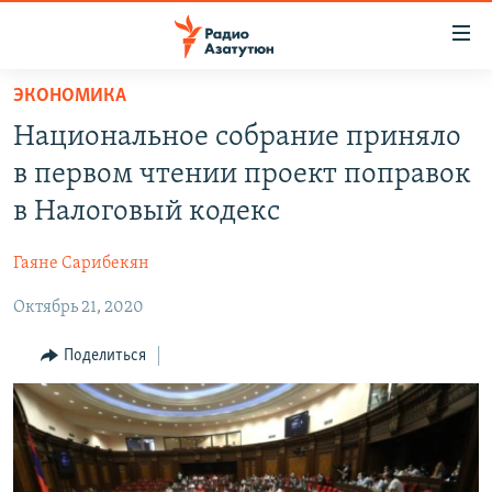
Ссылки
доступа
Перейти
ЭКОНОМИКА
к
ГЛАВНАЯ
Национальное собрание приняло
основному
НОВОСТИ
содержанию
в первом чтении проект поправок
ПОЛИТИКА
Перейти
в Налоговый кодекс
к
ОБЩЕСТВО
основной
Гаяне Сарибекян
ЭКОНОМИКА
навигации
Перейти
Октябрь 21, 2020
РЕГИОН
к
НАГОРНЫЙ КАРАБАХ
Поделиться
поиску
КУЛЬТУРА
СПОРТ
АРХИВ