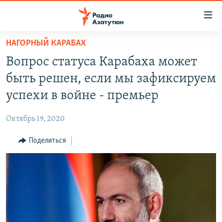
Ссылки
доступа
Перейти
НАГОРНЫЙ КАРАБАХ
к
ГЛАВНАЯ
Вопрос статуса Карабаха может
основному
НОВОСТИ
содержанию
быть решен, если мы зафиксируем
ПОЛИТИКА
Перейти
успехи в войне - премьер
к
ОБЩЕСТВО
основной
Октябрь 19, 2020
ЭКОНОМИКА
навигации
Перейти
Поделиться
РЕГИОН
к
НАГОРНЫЙ КАРАБАХ
поиску
КУЛЬТУРА
СПОРТ
АРХИВ