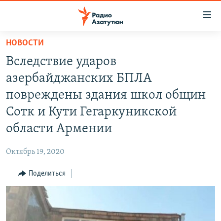
Ссылки
доступа
Перейти
НОВОСТИ
к
ГЛАВНАЯ
Вследствие ударов
основному
НОВОСТИ
содержанию
азербайджанских БПЛА
ПОЛИТИКА
Перейти
повреждены здания школ общин
к
ОБЩЕСТВО
Сотк и Кути Гегаркуникской
основной
ЭКОНОМИКА
навигации
области Армении
Перейти
РЕГИОН
к
Октябрь 19, 2020
НАГОРНЫЙ КАРАБАХ
поиску
Поделиться
КУЛЬТУРА
СПОРТ
АРХИВ