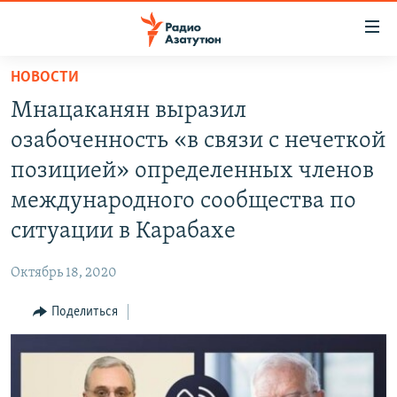
Ссылки
доступа
Перейти
НОВОСТИ
к
ГЛАВНАЯ
Мнацаканян выразил
основному
НОВОСТИ
содержанию
озабоченность «в связи с нечеткой
ПОЛИТИКА
Перейти
позицией» определенных членов
к
ОБЩЕСТВО
международного сообщества по
основной
ЭКОНОМИКА
навигации
ситуации в Карабахе
Перейти
РЕГИОН
к
Октябрь 18, 2020
НАГОРНЫЙ КАРАБАХ
поиску
Поделиться
КУЛЬТУРА
СПОРТ
АРХИВ