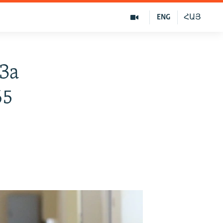
ENG
ՀԱՅ
За
65