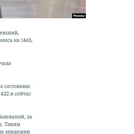
леваний,
лось на 1465,
ачала
по состоянию
 422 и сейчас
олеваний, за
к. Таким
ала эпидемии