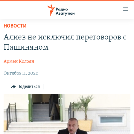
Ссылки
доступа
Перейти
НОВОСТИ
к
ГЛАВНАЯ
Алиев не исключил переговоров с
основному
НОВОСТИ
содержанию
Пашиняном
ПОЛИТИКА
Перейти
к
Армен Колоян
ОБЩЕСТВО
основной
Октябрь 11, 2020
ЭКОНОМИКА
навигации
Перейти
РЕГИОН
Поделиться
к
НАГОРНЫЙ КАРАБАХ
поиску
КУЛЬТУРА
СПОРТ
АРХИВ