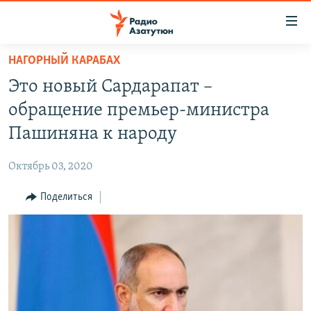
Ссылки
доступа
Перейти
НАГОРНЫЙ КАРАБАХ
к
ГЛАВНАЯ
Это новый Сардарапат –
основному
НОВОСТИ
содержанию
обращение премьер-министра
ПОЛИТИКА
Перейти
Пашиняна к народу
к
ОБЩЕСТВО
основной
Октябрь 03, 2020
ЭКОНОМИКА
навигации
Перейти
Поделиться
РЕГИОН
к
НАГОРНЫЙ КАРАБАХ
поиску
КУЛЬТУРА
СПОРТ
АРХИВ