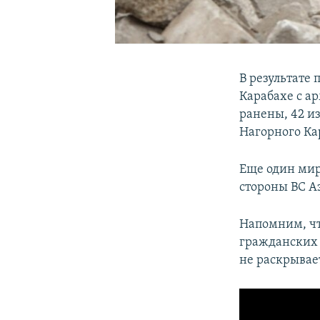
В результате
Карабахе с а
ранены, 42 и
Нагорного Ка
Еще один мир
стороны ВС А
Напомним, что
гражданских 
не раскрывае