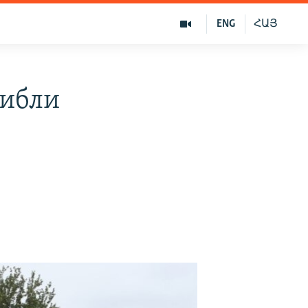
ENG
ՀԱՅ
гибли