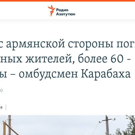
 с армянской стороны по
рных жителей, более 60 -
ы – омбудсмен Карабаха
20
ся