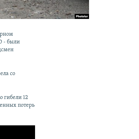
орном
0 - были
дсмен
ела со
о гибели 12
оенных потерь