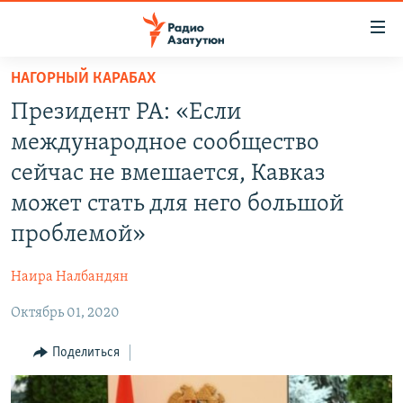
Ссылки
доступа
Перейти
НАГОРНЫЙ КАРАБАХ
к
ГЛАВНАЯ
Президент РА: «Если
основному
НОВОСТИ
содержанию
международное сообщество
ПОЛИТИКА
Перейти
сейчас не вмешается, Кавказ
к
ОБЩЕСТВО
может стать для него большой
основной
ЭКОНОМИКА
навигации
проблемой»
Перейти
РЕГИОН
к
Наира Налбандян
НАГОРНЫЙ КАРАБАХ
поиску
Октябрь 01, 2020
КУЛЬТУРА
Поделиться
СПОРТ
АРХИВ