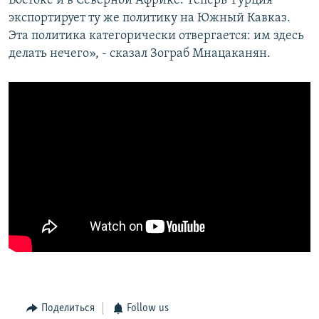
Востоке и в Северной Африке. Теперь Турция
экспортирует ту же политику на Южный Кавказ.
Эта политика категорически отвергается: им здесь
делать нечего», - сказал Зограб Мнацаканян.
Поделиться
Follow us