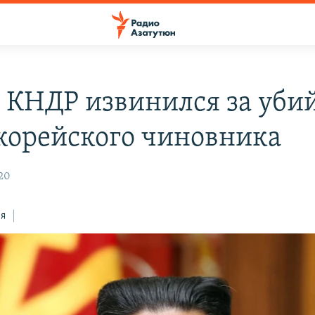
 КНДР извинился за уби
орейского чиновника
020
ся