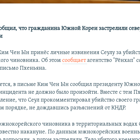
ообщил, что гражданина Южной Кореи застрелили сев
и
им Чен Ын принёс личные извинения Сеулу за убийс
ого чиновника. Об этом
сообщает
агентство "Рёнхап" с
письмо Пхеньяна.
ется, в письме Ким Чен Ын сообщил президенту Южн
 инцидента не должно было произойти. Вместе с тем П
ление, что Сеул прокомментировал убийство своего г
м порядке, не дождавшись разъяснений от КНДР.
южнокорейского чиновника в территориальных водах
известно накануне. По данным южнокорейских военн
 допросили, а потом застрелили. Тело убитого кремир