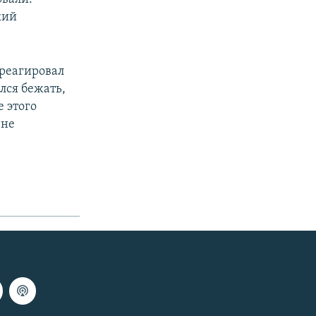
кий
 реагировал
лся бежать,
е этого
 не