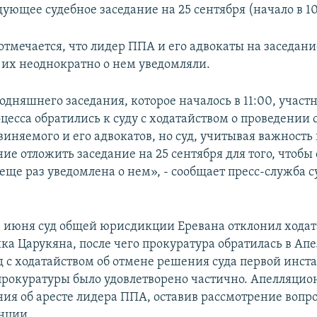
ующее судебное заседание на 25 сентября (начало в 10
тмечается, что лидер ППА и его адвокаты на заседани
я их неоднократно о нем уведомляли.
одняшнего заседания, которое началось в 11:00, участ
цесса обратились к суду с ходатайством о проведении
виняемого и его адвокатов, но суд, учитывая важность 
е отложить заседание на 25 сентября для того, чтобы
еще раз уведомлена о нем», - сообщает пресс-служба 
 июня суд общей юрисдикции Еревана отклонил ходат
гика Царукяна, после чего прокуратура обратилась в А
д с ходатайством об отмене решения суда первой инст
прокуратуры было удовлетворено частично. Апелляцио
ия об аресте лидера ППА, оставив рассмотрение вопро
нции.