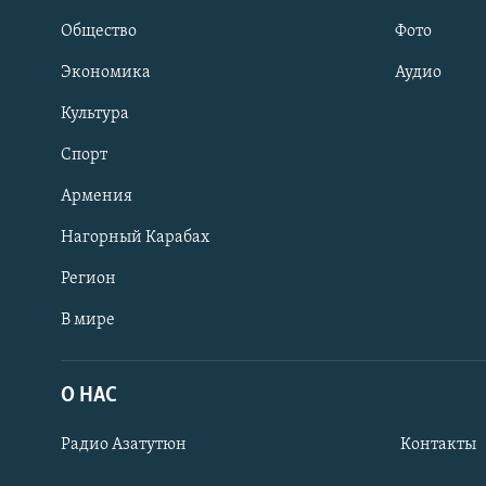
Общество
Фото
Экономика
Аудио
Культура
Спорт
Армения
Нагорный Карабах
Регион
В мире
Հայերեն
English
О НАС
Русский
Радио Азатутюн
Контакты
Все сайты Радио Азатутюн