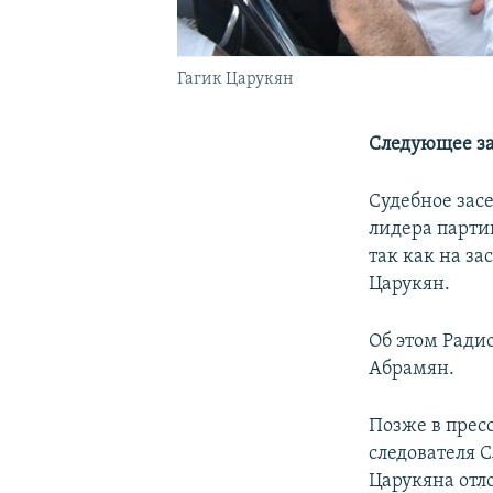
Гагик Царукян
Следующее за
Судебное засе
лидера парти
так как на за
Царукян.
Об этом Ради
Абрамян.
Позже в прес
следователя 
Царукяна отл