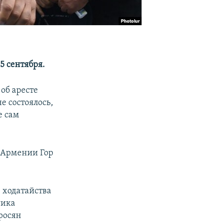
5 сентября.
об аресте
 состоялось,
е сам
 Армении Гор
 ходатайства
гика
росян