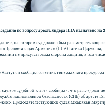
седание по вопросу ареста лидера ППА назначено на 2
дание, на котором суд должен был рассмотреть вопрос 
и «Процветающая Армения» (ППА) Гагика Царукяна, не
седании не присутствовала сторона защиты, в том числ
о Азатутюн сообщил советник генерального прокурора
с-службе судебной власти сообщили, что расследование
Службы национальной безопасности (СНБ) об аресте Га
ожено. Председательствующий судья Мнацакан Марти