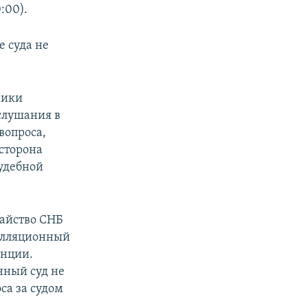
:00).
е суда не
ники
 слушания в
вопроса,
 сторона
судебной
айство СНБ
пелляционный
анции.
нный суд не
са за судом