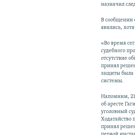
назначил след
В сообщении о
явились, хот
«Во время сег
судебного про
отсутствие об
принял решени
защиты была 
системы.
Напомним, 21
об аресте Га
уголовный су
Ходатайство 
принял решен
первой инста