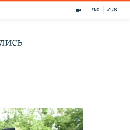
ENG
ՀԱՅ
ились