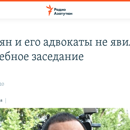
ян и его адвокаты не яв
дебное заседание
020
ся