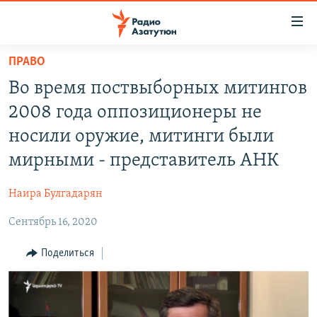
Ссылки
доступа
Перейти
ПРАВО
к
ГЛАВНАЯ
Во время поствыборных митингов
основному
НОВОСТИ
содержанию
2008 года оппозиционеры не
ПОЛИТИКА
Перейти
носили оружие, митинги были
к
ОБЩЕСТВО
мирными - представитель АНК
основной
ЭКОНОМИКА
навигации
Наира Булгадарян
Перейти
РЕГИОН
к
Сентябрь 16, 2020
НАГОРНЫЙ КАРАБАХ
поиску
КУЛЬТУРА
Поделиться
СПОРТ
АРХИВ