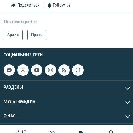
Поделиться
Follow us
This item is part of
Архив
Право
СОЦИАЛЬНЫЕ СЕТИ
РАЗДЕЛЫ
МУЛЬТИМЕДИА
О НАС
Радио Азатутюн © 2026 RFE/RL, Inc. Все права защищены.
ՀԱՅ
ENG