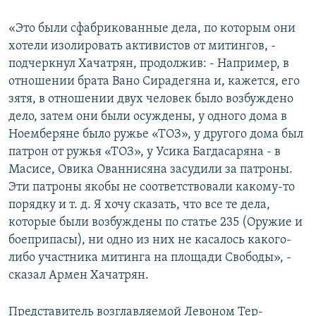
«Это были сфабрикованные дела, по которым они
хотели изолировать активистов от митингов, -
подчеркнул Хачатрян, продолжив: - Например, в
отношении брата Вано Сирадегяна и, кажется, его
зятя, в отношении двух человек было возбуждено
дело, затем они были осуждены, у одного дома в
Ноемберяне было ружье «ТОЗ», у другого дома был
патрон от ружья «ТОЗ», у Усика Багдасаряна - в
Масисе, Овика Ованнисяна засудили за патроны.
Эти патроны якобы не соответствовали какому-то
порядку и т. д. Я хочу сказать, что все те дела,
которые были возбуждены по статье 235 (Оружие и
боеприпасы), ни одно из них не касалось какого-
либо участника митинга на площади Свободы», -
сказал Армен Хачатрян.
Представитель возглавляемой Левоном Тер-