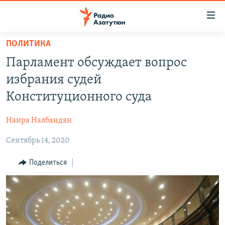
Ссылки
доступа
Перейти
ПОЛИТИКА
к
ГЛАВНАЯ
Парламент обсуждает вопрос
основному
НОВОСТИ
содержанию
избрания судей
ПОЛИТИКА
Перейти
Конституционного суда
к
ОБЩЕСТВО
основной
Наира Налбандян
ЭКОНОМИКА
навигации
Перейти
Сентябрь 14, 2020
РЕГИОН
к
НАГОРНЫЙ КАРАБАХ
Поделиться
поиску
КУЛЬТУРА
СПОРТ
АРХИВ