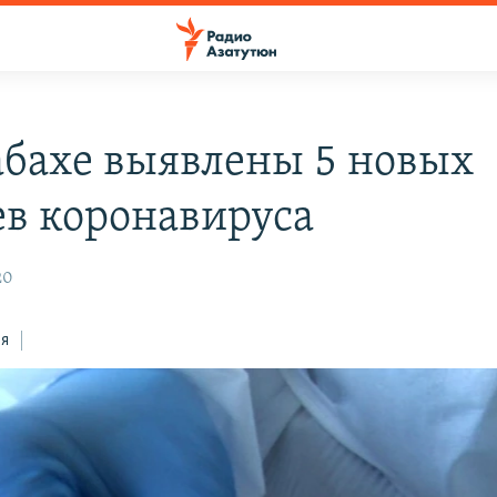
абахе выявлены 5 новых
ев коронавируса
20
ся