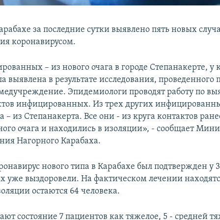
арабахе за последние сутки выявлено пять новых случ
ия коронавирусом.
рованных – из нового очага в городе Степанакерте, у 
а выявлена в результате исследования, проведенного 
медучреждение. Эпидемиологи проводят работу по в
ктов инфицированных. Из трех других инфицированны
 – из Степанакерта. Все они - из круга контактов ране
ого очага и находились в изоляции», - сообщает Мини
ния Нагорного Карабаха.
ронавирус нового типа в Карабахе был подтвержден у 3
ых уже выздоровели. На фактическом лечении находятс
золяции остаются 64 человека.
ют состояние 7 пациентов как тяжелое, 5 - средней тя