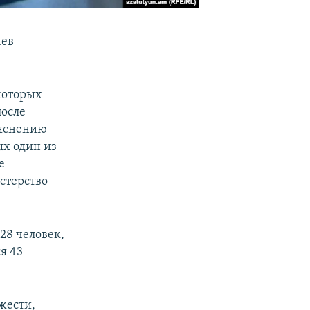
аев
которых
после
ыяснению
х один из
е
стерство
28 человек,
я 43
жести,