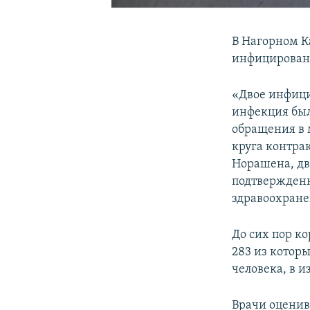
В Нагорном К
инфицирован
«Двое инфици
инфекция был
обращения в 
круга контра
Норашена, два
подтвержденн
здравоохране
До сих пор ко
283 из котор
человека, в и
Врачи оценива