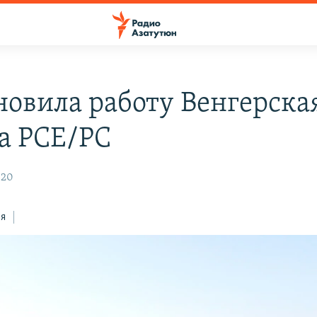
новила работу Венгерска
а РСЕ/РС
020
ся