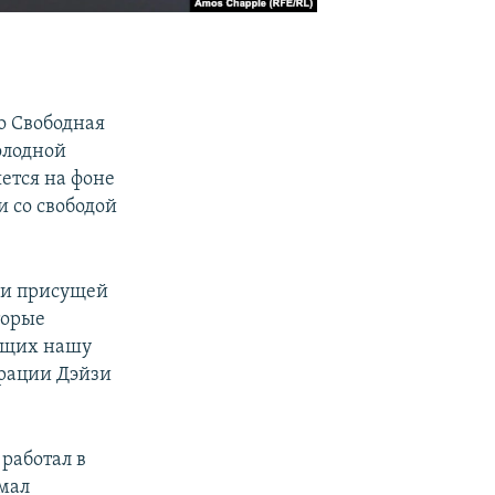
ио Свободная
олодной
ется на фоне
 со свободой
 и присущей
торые
ующих нашу
рации Дэйзи
работал в
имал