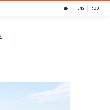
ENG
ՀԱՅ
я