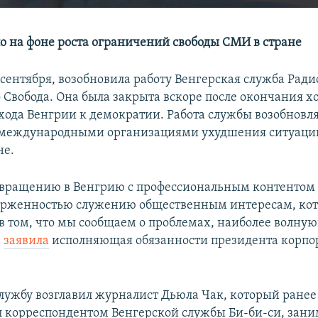
о на фоне роста ограничений свободы СМИ в стране
 сентября, возобновила работу Венгерская служба Рад
 Свобода. Она была закрыта вскоре после окончания х
хода Венгрии к демократии. Работа службы возобновля
международными организациями ухудшения ситуации
не.
звращению в Венгрию с профессиональным контентом
ерженностью служению общественным интересам, ко
в том, что мы сообщаем о проблемах, наиболее волн
–
заявила
исполняющая обязанности президента корпо
лужбу возглавил журналист Дьюла Чак, который ранее 
л корреспондентом Венгерской службы Би-би-си, зан