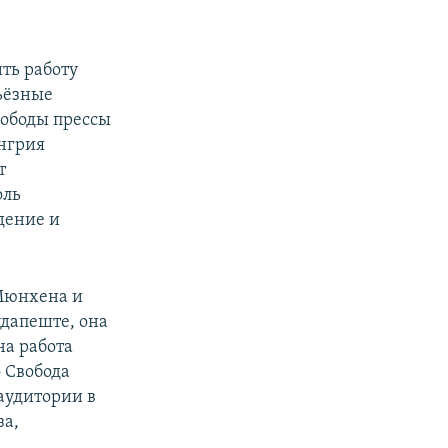
ть работу
рьёзные
вободы прессы
енгрия
т
оль
дение и
 Мюнхена и
удапеште, она
на работа
 Свобода
аудитории в
за,