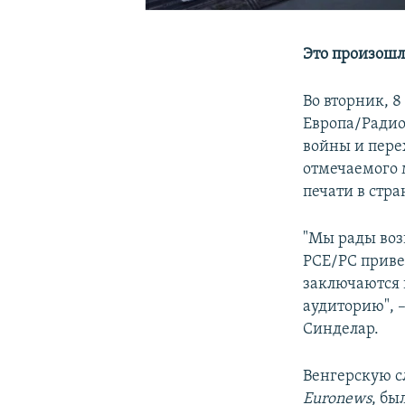
Это произошл
Во вторник, 8
Европа/Радио
войны и пере
отмечаемого 
печати в стра
"Мы рады во
РСЕ/РС прив
заключаются 
аудиторию", 
Синделар.
Венгерскую с
Euronews
, бы