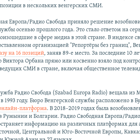
позиции в нескольких венгерских СМИ.
ная Европа/Радио Свобода приняло решение возобнови
лужбы осенью прошлого года. Это стало ответом на се
оизошедшие в сфере медиа в этой стране. В индексе с
составленном организацией "Репортёры без границ", В
азу на 16 позиций
, заняв 89-е место. За последние 10 ле
о Виктора Орбана прямо или косвенно взяло под контр
ведущих СМИ в стране, включая общественное телеви
лужба Радио Свобода (Szabad Europa Radio) вещала из
 в 1993 году. Бюро Венгерской службы расположено в Б
онлайн-платформа
. В 2018–2019 годах была возобновле
в Румынии и Болгарии. Радио Свободная Европа/Радио
остраняет информацию на различных платформах для 
осточной, Центральной и Юго-Восточной Европы, Кавка
и Южной Азии на 27 языках.