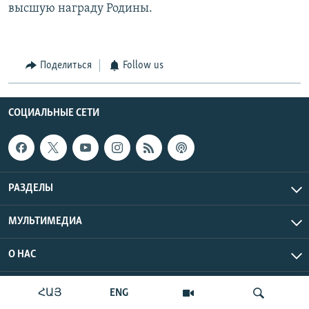
высшую награду Родины.
Поделиться
Follow us
СОЦИАЛЬНЫЕ СЕТИ
РАЗДЕЛЫ
МУЛЬТИМЕДИА
О НАС
Радио Азатутюн © 2026 RFE/RL, Inc. Все права защищены.
ՀԱՅ
ENG