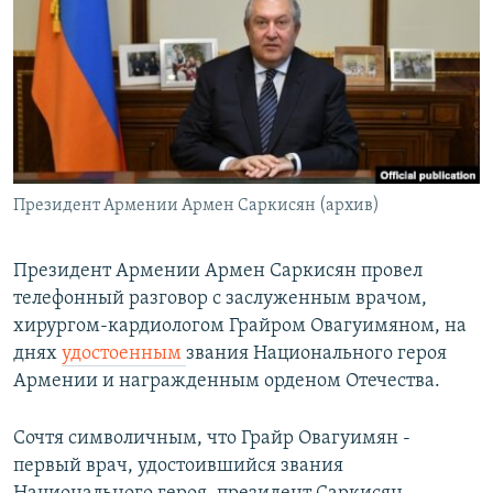
Հայերեն
English
Русский
Все сайты Радио Азатутюн
Президент Армении Армен Саркисян (архив)
Президент Армении Армен Саркисян провел
телефонный разговор с заслуженным врачом,
хирургом-кардиологом Грайром Овагуимяном, на
днях
удостоенным
звания Национального героя
Армении и награжденным орденом Отечества.
Сочтя символичным, что Грайр Овагуимян -
первый врач, удостоившийся звания