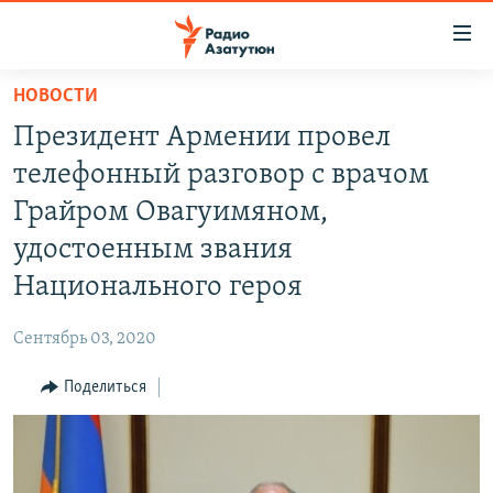
Ссылки
доступа
Перейти
НОВОСТИ
к
ГЛАВНАЯ
Президент Армении провел
основному
НОВОСТИ
содержанию
телефонный разговор с врачом
ПОЛИТИКА
Перейти
Грайром Овагуимяном,
к
ОБЩЕСТВО
удостоенным звания
основной
ЭКОНОМИКА
навигации
Национального героя
Перейти
РЕГИОН
к
Сентябрь 03, 2020
НАГОРНЫЙ КАРАБАХ
поиску
Поделиться
КУЛЬТУРА
СПОРТ
АРХИВ