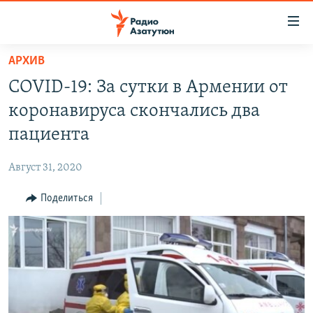
Ссылки
доступа
Перейти
АРХИВ
к
ГЛАВНАЯ
COVID-19: За сутки в Армении от
основному
НОВОСТИ
содержанию
коронавируса скончались два
ПОЛИТИКА
Перейти
пациента
к
ОБЩЕСТВО
основной
Август 31, 2020
ЭКОНОМИКА
навигации
Перейти
Поделиться
РЕГИОН
к
НАГОРНЫЙ КАРАБАХ
поиску
КУЛЬТУРА
СПОРТ
АРХИВ